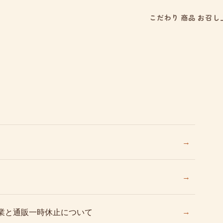
こだわり
商品
お召し
→
→
→
業と通販一時休止について