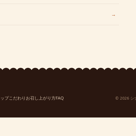
→
ョップ
こだわり
お召し上がり方
FAQ
© 202