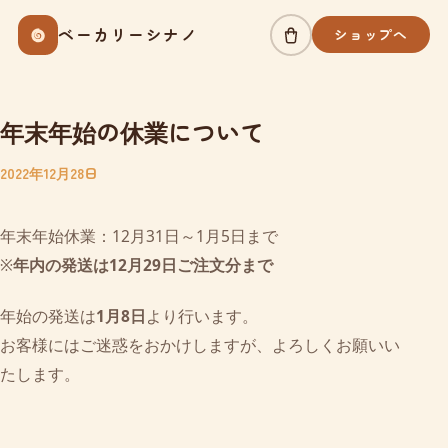
Skip
ベーカリーシナノ
ショップへ
to
content
年末年始の休業について
2022年12月28日
年末年始休業：12月31日～1月5日まで
※
年内の発送は12月29日ご注文分まで
年始の発送は
1月8日
より行います。
お客様にはご迷惑をおかけしますが、よろしくお願いい
たします。