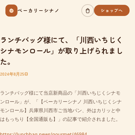
Skip
ベーカリーシナノ
ショップへ
to
content
ランチバッグ様にて、「川西いちじく
シナモンロール」が取り上げられまし
た。
2024年8月25日
ランチバッグ様にて当店新商品の「川西いちじくシナモ
ンロール」が、「【ベーカリーシナノ 川西いちじくシナ
モンロール】兵庫県川西市ご当地パン、外はカリッと中
はもっちり【全国通販も】」の記事で紹介されました。
https://lunchbag.news/gourmet/46984