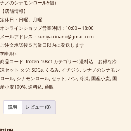
ナノのシナモンロール5個）
【店舗情報】
定休日：日曜、月曜
オンラインショップ営業時間：10:00～18:00
メールアドレス：kuniya.cinano@gmail.com
ご注文承諾後５営業日以内に発送します
在庫切れ
商品コード:
frozen-10set
カテゴリー:
送料込 お得な冷
凍セット
タグ:
SDGs
,
くるみ
,
イチジク
,
シナノのシナモン
ロール
,
シナモンロール
,
セット
,
パン
,
冷凍
,
国産小麦
,
国
産小麦100%
,
送料込
,
通販
説明
レビュー (0)