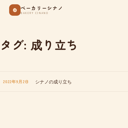
Skip
ベーカリーシナノ
to
BAKERY CINANO
content
タグ:
成り立ち
シナノの成り立ち
2022年9月2日