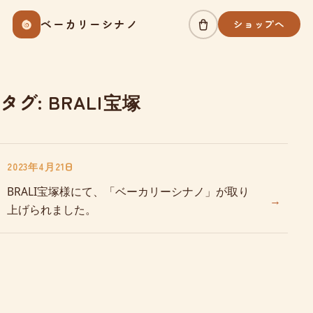
Skip
ベーカリーシナノ
ショップへ
to
content
タグ:
BRALI宝塚
2023年4月21日
BRALI宝塚様にて、「ベーカリーシナノ」が取り
→
上げられました。