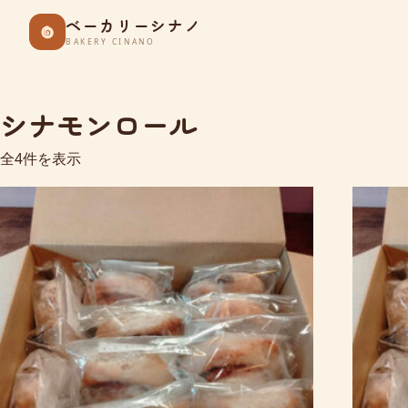
Skip
ベーカリーシナノ
to
BAKERY CINANO
content
シナモンロール
全4件を表示