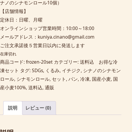
ナノのシナモンロール10個）
【店舗情報】
定休日：日曜、月曜
オンラインショップ営業時間：10:00～18:00
メールアドレス：kuniya.cinano@gmail.com
ご注文承諾後５営業日以内に発送します
在庫切れ
商品コード:
frozen-20set
カテゴリー:
送料込 お得な冷
凍セット
タグ:
SDGs
,
くるみ
,
イチジク
,
シナノのシナモン
ロール
,
シナモンロール
,
セット
,
パン
,
冷凍
,
国産小麦
,
国
産小麦100%
,
送料込
,
通販
説明
レビュー (0)