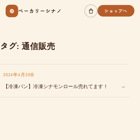
Skip
ベーカリーシナノ
ショップへ
to
content
タグ:
通信販売
2024年4月20日
→
【冷凍パン】冷凍シナモンロール売れてます！