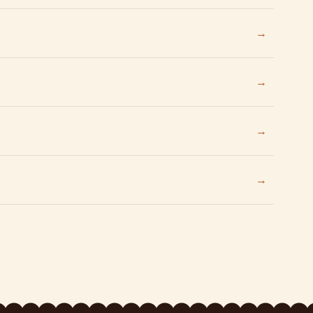
→
→
→
→